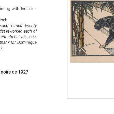
ting with India ink
 inch
sued himelf twenty
rtist reworked each of
ent effects for each,
e thank Mr Dominique
rk.
 noire de 1927