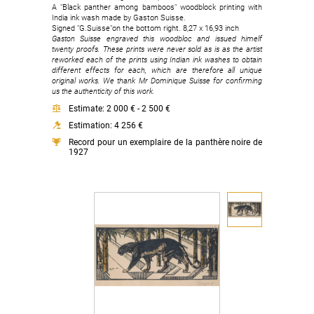
A "Black panther among bamboos" woodblock printing with
India ink wash made by Gaston Suisse.
Signed "G.Suisse"on the bottom right. 8,27 x 16,93 inch
Gaston Suisse engraved this woodbloc and issued himelf
twenty proofs. These prints were never sold as is as the artist
reworked each of the prints using Indian ink washes to obtain
different effects for each, which are therefore all unique
original works. We thank Mr Dominique Suisse for confirming
us the authenticity of this work.
Estimate: 2 000 € - 2 500 €
Estimation: 4 256 €
Record pour un exemplaire de la panthère noire de
1927