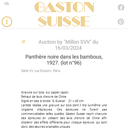
Gaston
FR
FACEBOOK
SUISSE
PINTEREST
Auction by "Millon SVV" du
16/03/2024
Panthère noire dans les bambous,
1927. (lot n°96)
Salle VV, rue Rossini, Paris
Gravure sur bois, sur papier japon.
Rehaut de lavis d'encre de Chine.
Signé en bas à droite "G.Suisse" . 21 x 43 cm
L’artiste réalisa une gravure sur bois dont il tira lui-même une
vingtaine d’épreuves. Ces épreuves ne furent pas
commercialisées telles quelles, Gaston Suisse reprit chacune
des épreuves en utilisant des lavis d’encre de Chine afin
d’obtenir des effets différents pour chaque épreuve, qui sont
donc des œuvres originales uniques.