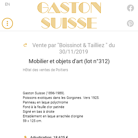
Gaston
EN
FACEBOOK
SUISSE
PINTEREST
Vente par "Boissinot & Tailliez " du
30/11/2019
Mobilier et objets d'art (lot n°312)
Hôtel des ventes de Poitiers
Gaston Suisse (1896-1989).
Poissons exotiques dans les Gorgones. Vers 1925.
Panneau en laque polychrome
Fond à la feuille d'or patinée
Signé en bas à droite
Entablement en laque arrachée d'origine
59 x 125 cm.
Adjudication: 18 625 €