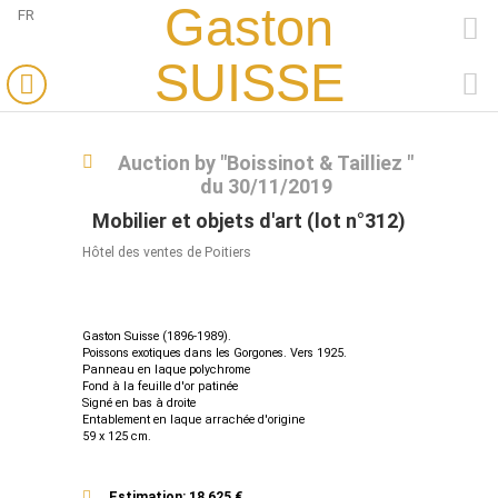
Gaston
FR
FACEBOOK
SUISSE
PINTEREST
Auction by "Boissinot & Tailliez "
du 30/11/2019
Mobilier et objets d'art (lot n°312)
Hôtel des ventes de Poitiers
Gaston Suisse (1896-1989).
Poissons exotiques dans les Gorgones. Vers 1925.
Panneau en laque polychrome
Fond à la feuille d'or patinée
Signé en bas à droite
Entablement en laque arrachée d'origine
59 x 125 cm.
Estimation: 18 625 €