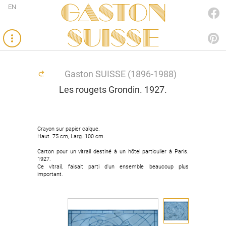
Gaston
EN
FACEBOOK
SUISSE
PINTEREST
Gaston SUISSE (1896-1988)
Les rougets Grondin. 1927.
Crayon sur papier calque.
Crayon sur papier calque.
Haut. 75 cm, Larg. 100 cm.
Haut. 75 cm, Larg. 100 cm.
Carton pour un vitrail destiné à un hôtel particulier à Paris.
Carton pour un vitrail destiné à un hôtel particulier à Paris.
1927.
1927.
Ce vitrail, faisait parti d'un ensemble beaucoup plus
Ce vitrail, faisait parti d'un ensemble beaucoup plus
important.
important.