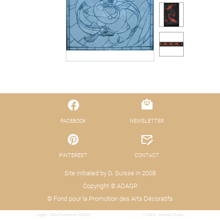
FACEBOOK
NEWSLETTER
PINTEREST
CONTACT
Site initiated by D. Suisse in 2008
Copyright © ADAGP
© Fond pour la Promotion des Arts Décoratifs
Legals - Data Protection (GDPR)
Credits : Xooloop Studio