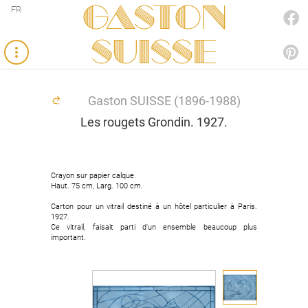
Gaston
FR
FACEBOOK
SUISSE
PINTEREST
Gaston SUISSE (1896-1988)
Les rougets Grondin. 1927.
Crayon sur papier calque.
Haut. 75 cm, Larg. 100 cm.
Carton pour un vitrail destiné à un hôtel particulier à Paris.
1927.
Ce vitrail, faisait parti d'un ensemble beaucoup plus
important.