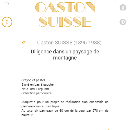
Gaston
FR
FACEBOOK
SUISSE
PINTEREST
Gaston SUISSE (1896-1988)
Diligence dans un paysage de
montagne
Crayon et pastel.
Crayon et pastel.
Signé en bas à gauche.
Signé en bas à gauche.
Haut. cm, Larg. cm.
Haut. cm, Larg. cm.
Collection particulière.
Collection particulière.
Maquette pour un projet de réalisation d'un ensemble de
Maquette pour un projet de réalisation d'un ensemble de
panneaux muraux en laque.
panneaux muraux en laque.
Au total six panneaux de 60 cm de largeur par 270 cm de
Au total six panneaux de 60 cm de largeur par 270 cm de
hauteur.
hauteur.