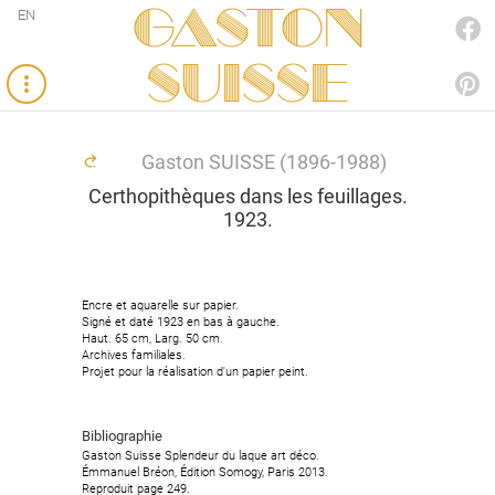
Gaston
EN
FACEBOOK
SUISSE
PINTEREST
Gaston SUISSE (1896-1988)
Certhopithèques dans les feuillages.
1923.
Encre et aquarelle sur papier.
Encre et aquarelle sur papier.
Signé et daté 1923 en bas à gauche.
Signé et daté 1923 en bas à gauche.
Haut. 65 cm, Larg. 50 cm.
Haut. 65 cm, Larg. 50 cm.
Archives familiales.
Archives familiales.
Projet pour la réalisation d'un papier peint.
Projet pour la réalisation d'un papier peint.
Bibliographie
Bibliographie
Gaston Suisse Splendeur du laque art déco.
Gaston Suisse Splendeur du laque art déco.
Émmanuel Bréon, Édition Somogy, Paris 2013.
Émmanuel Bréon, Édition Somogy, Paris 2013.
Reproduit page 249.
Reproduit page 249.