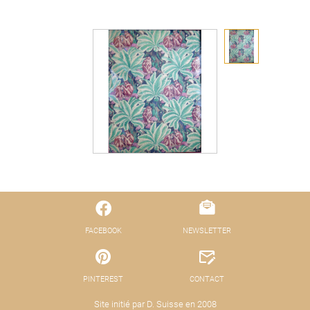
FACEBOOK
NEWSLETTER
PINTEREST
CONTACT
Site initié par D. Suisse en 2008