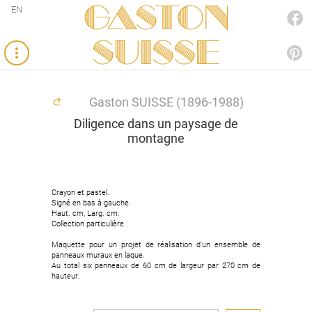
Gaston
EN
FACEBOOK
SUISSE
PINTEREST
Gaston SUISSE (1896-1988)
Diligence dans un paysage de
montagne
Crayon et pastel.
Signé en bas à gauche.
Haut. cm, Larg. cm.
Collection particulière.
Maquette pour un projet de réalisation d'un ensemble de
panneaux muraux en laque.
Au total six panneaux de 60 cm de largeur par 270 cm de
hauteur.