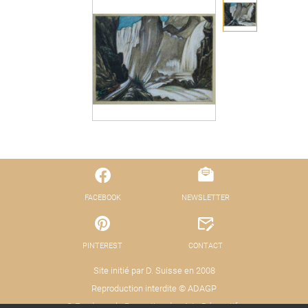
FACEBOOK
NEWSLETTER
PINTEREST
CONTACT
Site initié par D. Suisse en 2008
Reproduction interdite © ADAGP
© Fond pour la Promotion des Arts Décoratifs