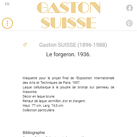
Gaston
FR
FACEBOOK
SUISSE
PINTEREST
Gaston SUISSE (1896-1988)
Le forgeron. 1936.
Maquette pour le projet final de l'Exposition Internationale
Maquette pour le projet final de l'Exposition Internationale
des Arts et Techniques de Paris, 1937.
des Arts et Techniques de Paris, 1937.
Laque cellulosique à la poudre de bronze sur panneau de
Laque cellulosique à la poudre de bronze sur panneau de
Masonite.
Masonite.
Décor en laque brune.
Décor en laque brune.
Rehaut de laque vermillon, d'or et d'argent.
Rehaut de laque vermillon, d'or et d'argent.
Haut. 77 cm, Larg. 74,5 cm.
Haut. 77 cm, Larg. 74,5 cm.
Collection particulière.
Collection particulière.
Bibliographie
Bibliographie