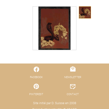
FACEBOOK
NEWSLETTER
PINTEREST
CONTACT
Site initié par D. Suisse en 2008