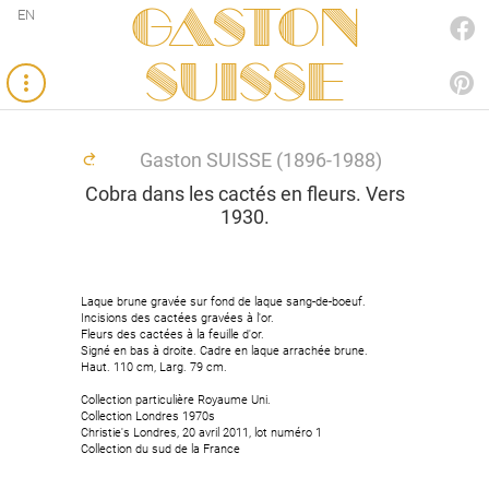
Gaston
EN
FACEBOOK
SUISSE
PINTEREST
Gaston SUISSE (1896-1988)
Cobra dans les cactés en fleurs. Vers
1930.
Laque brune gravée sur fond de laque sang-de-boeuf.
Laque brune gravée sur fond de laque sang-de-boeuf.
Incisions des cactées gravées à l'or.
Incisions des cactées gravées à l'or.
Fleurs des cactées à la feuille d'or.
Fleurs des cactées à la feuille d'or.
Signé en bas à droite. Cadre en laque arrachée brune.
Signé en bas à droite. Cadre en laque arrachée brune.
Haut. 110 cm, Larg. 79 cm.
Haut. 110 cm, Larg. 79 cm.
Collection particulière Royaume Uni.
Collection particulière Royaume Uni.
Collection Londres 1970s
Collection Londres 1970s
Christie's Londres, 20 avril 2011, lot numéro 1
Christie's Londres, 20 avril 2011, lot numéro 1
Collection du sud de la France
Collection du sud de la France