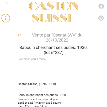
Gaston
EN
FACEBOOK
SUISSE
PINTEREST
Vente par "Osenat SVV" du
28/10/2022
Babouin cherchant ses puces. 1930.
(lot n°237)
Fontainebleau, France.
Gaston Suisse, (1896 -1988)
Babouin cherchant ses puces. 1930
Crayon et pastel, sur papier Japon.
Signé et daté (19)30 en bas à gauche.
Haut. 22 cm, Larg. 14 cm.