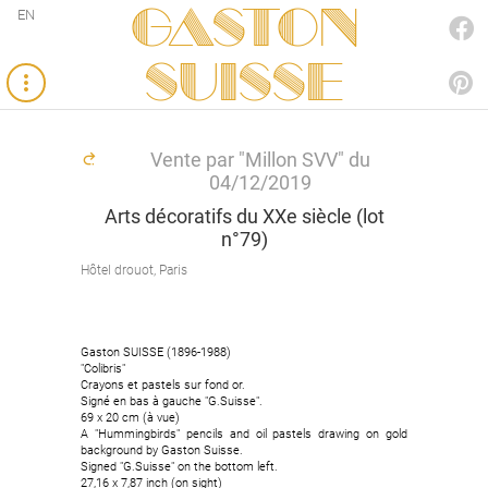
Gaston
EN
FACEBOOK
SUISSE
PINTEREST
Vente par "Millon SVV" du
04/12/2019
Arts décoratifs du XXe siècle (lot
n°79)
Hôtel drouot, Paris
Gaston SUISSE (1896-1988)
"Colibris"
Crayons et pastels sur fond or.
Signé en bas à gauche "G.Suisse".
69 x 20 cm (à vue)
A "Hummingbirds" pencils and oil pastels drawing on gold
background by Gaston Suisse.
Signed "G.Suisse" on the bottom left.
27,16 x 7,87 inch (on sight)