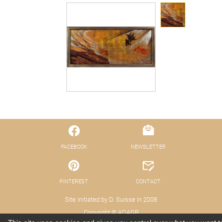
FACEBOOK
NEWSLETTER
PINTEREST
CONTACT
Site initiated by D. Suisse in 2008
Copyright © ADAGP