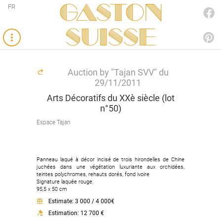
Gaston
FR
FACEBOOK
SUISSE
PINTEREST
Auction by "Tajan SVV" du
29/11/2011
Arts Décoratifs du XXè siècle (lot
n°50)
Espace Tajan
Panneau laqué à décor incisé de trois hirondelles de Chine
juchées dans une végétation luxuriante aux orchidées,
teintes polychromes, rehauts dorés, fond ivoire
Signature laquée rouge.
95,5 x 50 cm
Estimate: 3 000 / 4 000€
Estimation: 12 700 €