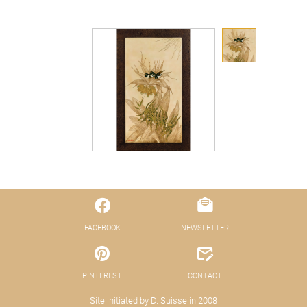
FACEBOOK
NEWSLETTER
PINTEREST
CONTACT
Site initiated by D. Suisse in 2008