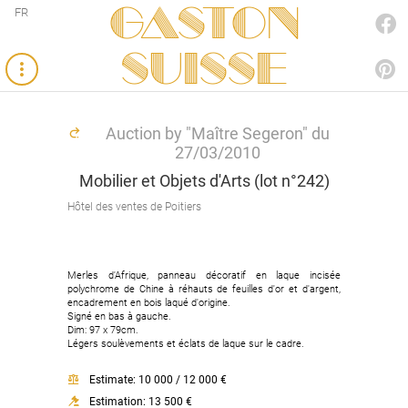
Gaston
FR
FACEBOOK
SUISSE
PINTEREST
Auction by "Maître Segeron" du
27/03/2010
Mobilier et Objets d'Arts (lot n°242)
Hôtel des ventes de Poitiers
Merles d'Afrique, panneau décoratif en laque incisée
polychrome de Chine à réhauts de feuilles d'or et d'argent,
encadrement en bois laqué d'origine.
Signé en bas à gauche.
Dim: 97 x 79cm.
Légers soulèvements et éclats de laque sur le cadre.
Estimate: 10 000 / 12 000 €
Estimation: 13 500 €