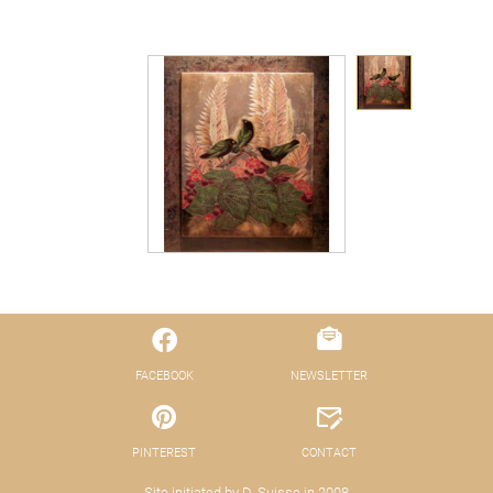
FACEBOOK
NEWSLETTER
PINTEREST
CONTACT
Site initiated by D. Suisse in 2008