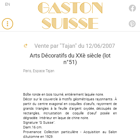
Gaston
EN
FACEBOOK
SUISSE
PINTEREST
Vente par "Tajan" du 12/06/2007
Arts Décoratifs du XXè siècle (lot
n°51)
Paris, Espace Tajan
Boîte ronde en bois tourné, entièrement laquée noire.
Décor sur le couvercle à motifs géométriques rayonnants. À
partir du centre exagonal en coquilles d'oeufs, rayonnent de
grands triangles à la feuille d'argent oxydée, découpés de
rectangles, incrustation de coquille d'oeuf posée en
dégradée. Intérieur en laque de chine noire.
Signature "G Suisse".
Diam.16 cm.
Provenance: Collection particulière - Acquisition au Salon
d'Automne en 1929.