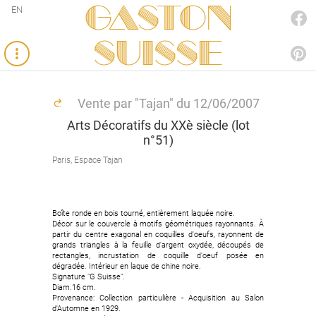
Gaston
EN
FACEBOOK
SUISSE
PINTEREST
Vente par "Tajan" du 12/06/2007
Arts Décoratifs du XXè siècle (lot
n°51)
Paris, Espace Tajan
Boîte ronde en bois tourné, entièrement laquée noire.
Décor sur le couvercle à motifs géométriques rayonnants. À
partir du centre exagonal en coquilles d'oeufs, rayonnent de
grands triangles à la feuille d'argent oxydée, découpés de
rectangles, incrustation de coquille d'oeuf posée en
dégradée. Intérieur en laque de chine noire.
Signature "G Suisse".
Diam.16 cm.
Provenance: Collection particulière - Acquisition au Salon
d'Automne en 1929.