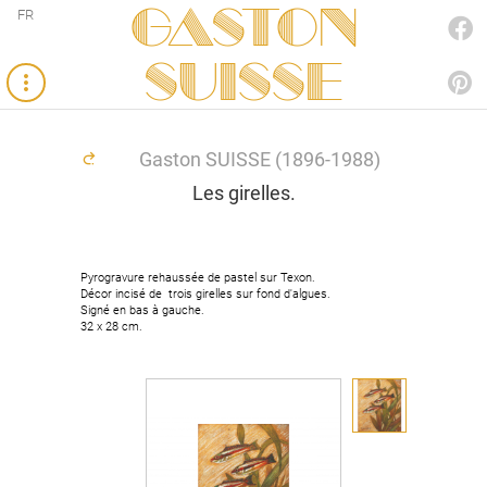
Gaston
FR
FACEBOOK
SUISSE
PINTEREST
Gaston SUISSE (1896-1988)
Les girelles.
Pyrogravure rehaussée de pastel sur Texon.
Décor incisé de trois girelles sur fond d'algues.
Signé en bas à gauche.
32 x 28 cm.