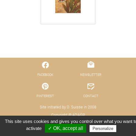
FACEBOOK
NEWSLETTER
PINTEREST
CONTACT
Site initiated by D. Suisse in 2008
Copyright © ADAGP
This site uses cookies and gives you control over what you want t
© Fond pour la Promotion des Arts Décoratifs
activate
✓ OK, accept all
Personalize
Legals - Data Protection (GDPR)
Credits : Xooloop Studio