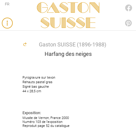
Gaston
FR
FACEBOOK
SUISSE
PINTEREST
Gaston SUISSE (1896-1988)
Harfang des neiges
Pyrogravure sur texon
Rehauts pastel gras
Signé bas gauche
44 x 28,5 cm
Exposition:
Musée de Vernon, France 2000
Numéro 103 de l'exposition
Reproduit page 52 du catalogue