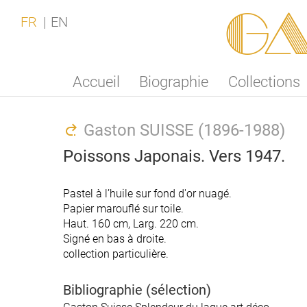
Ga
FR
EN
Accueil
Biographie
Collections
Gaston SUISSE (1896-1988)
Poissons Japonais. Vers 1947.
Pastel à l’huile sur fond d'or nuagé.
Pastel à l’huile sur fond d'or nuagé.
Papier marouflé sur toile.
Papier marouflé sur toile.
Haut. 160 cm, Larg. 220 cm.
Haut. 160 cm, Larg. 220 cm.
Signé en bas à droite.
Signé en bas à droite.
collection particulière.
collection particulière.
Bibliographie (sélection)
Bibliographie (sélection)