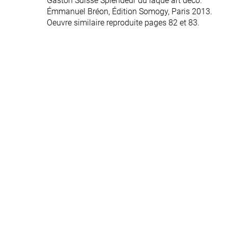
Gaston Suisse Splendeur du laque art déco.
Gaston Suisse Splendeur du laque art déco.
Émmanuel Bréon, Édition Somogy, Paris 2013.
Émmanuel Bréon, Édition Somogy, Paris 2013.
Oeuvre similaire reproduite pages 82 et 83.
Oeuvre similaire reproduite pages 82 et 83.