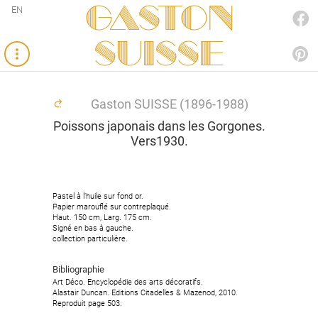
Gaston
EN
FACEBOOK
SUISSE
PINTEREST
Gaston SUISSE (1896-1988)
Poissons japonais dans les Gorgones.
Vers1930.
Pastel à l’huile sur fond or.
Papier marouflé sur contreplaqué.
Haut. 150 cm, Larg. 175 cm.
Signé en bas à gauche.
collection particulière.
Bibliographie
Art Déco. Encyclopédie des arts décoratifs.
Alastair Duncan. Editions Citadelles & Mazenod, 2010.
Reproduit page 503.