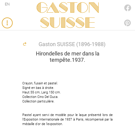
Gaston
EN
FACEBOOK
SUISSE
PINTEREST
Gaston SUISSE (1896-1988)
Hirondelles de mer dans la
tempête.1937.
Crayon, fusain et pastel.
Signé en bas à droite.
Haut.55 cm, Larg.150 cm.
Collection Cino Del Duca.
Collection particulière.
Pastel ayant servi de modèle pour le laque présenté lors de
l'Exposition Internationale de 1937 à Paris, récompensé par la
médaille d'or de l'exposition.