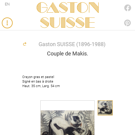
Gaston
EN
FACEBOOK
SUISSE
PINTEREST
Gaston SUISSE (1896-1988)
Couple de Makis.
Crayon gras et pastel
Crayon gras et pastel
Signé en bas à droite
Signé en bas à droite
Haut. 35 cm, Larg. 54 cm
Haut. 35 cm, Larg. 54 cm