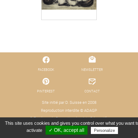
FACEBOOK
NEWSLETTER
PINTEREST
CONTACT
Site initié par D. Suisse en 2008
Reproduction interdite © ADAGP
© Fond pour la Promotion des Arts Décoratifs
This site uses cookies and gives you control over what you want t
Mentions légales - Protection des données
Crédits : Xooloop Studio
activate
✓ OK, accept all
Personalize
(RGPD)