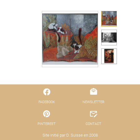
FACEBOOK
NEWSLETTER
PINTEREST
CONTACT
Site initié par D. Suisse en 2008