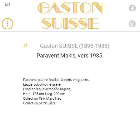
Gaston
EN
FACEBOOK
SUISSE
PINTEREST
Gaston SUISSE (1896-1988)
Paravent Makis, vers 1935.
Paravent quatre feuilles, à pieds en gradins.
Paravent quatre feuilles, à pieds en gradins.
Laque polychrome gravé.
Laque polychrome gravé.
Fond en laque arrachée argent.
Fond en laque arrachée argent.
Haut. 175 cm Larg. 200 cm
Haut. 175 cm Larg. 200 cm
Collection Félix Marcilhac.
Collection Félix Marcilhac.
Collection particulière.
Collection particulière.