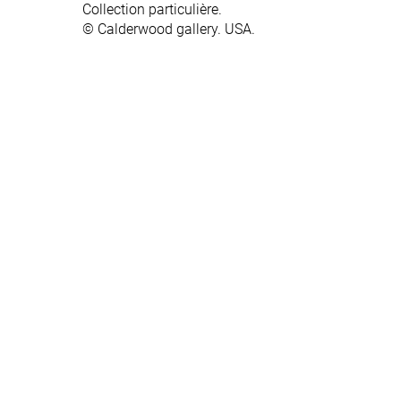
Collection particulière.
Collection particulière.
© Calderwood gallery. USA.
© Calderwood gallery. USA.