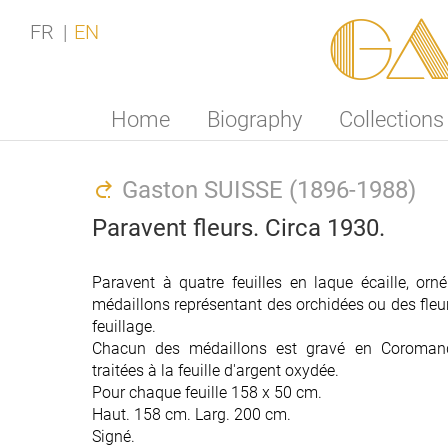
Ga
FR
EN
Home
Biography
Collections
Gaston SUISSE (1896-1988)
Paravent fleurs. Circa 1930.
Paravent à quatre feuilles en laque écaille, orn
Paravent à quatre feuilles en laque écaille, orn
médaillons représentant des orchidées ou des fleu
médaillons représentant des orchidées ou des fleu
feuillage.
feuillage.
Chacun des médaillons est gravé en Coromande
Chacun des médaillons est gravé en Coromande
traitées à la feuille d'argent oxydée.
traitées à la feuille d'argent oxydée.
Pour chaque feuille 158 x 50 cm.
Pour chaque feuille 158 x 50 cm.
Haut. 158 cm. Larg. 200 cm.
Haut. 158 cm. Larg. 200 cm.
Signé.
Signé.