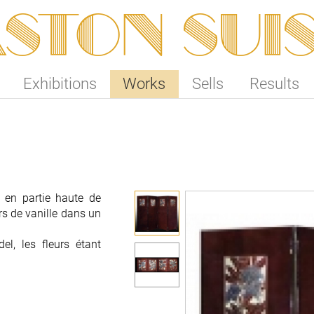
ston SUI
Exhibitions
Works
Sells
Results
é en partie haute de
é en partie haute de
rs de vanille dans un
rs de vanille dans un
l, les fleurs étant
l, les fleurs étant