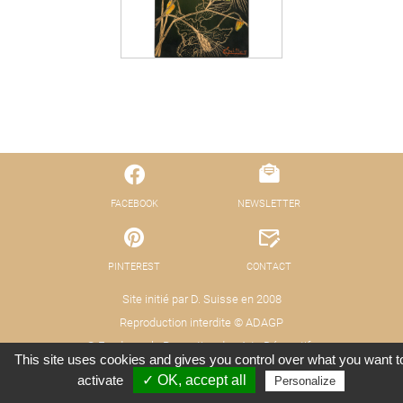
FACEBOOK
NEWSLETTER
PINTEREST
CONTACT
Site initié par D. Suisse en 2008
Reproduction interdite © ADAGP
© Fond pour la Promotion des Arts Décoratifs
This site uses cookies and gives you control over what you want t
Mentions légales - Protection des données
Crédits : Xooloop Studio
activate
✓ OK, accept all
Personalize
(RGPD)