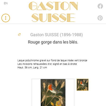
Gaston
EN
FACEBOOK
SUISSE
PINTEREST
Gaston SUISSE (1896-1988)
Rouge gorge dans les blés.
Laque polychrome gravé sur fond de laque irisée vert bronze
Laque polychrome gravé sur fond de laque irisée vert bronze
Les incisions rehaussées d'or, signé en bas à droite
Les incisions rehaussées d'or, signé en bas à droite
Haut. 36 cm, Larg. 21 cm
Haut. 36 cm, Larg. 21 cm