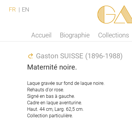
Ga
FR
EN
Accueil
Biographie
Collections
Gaston SUISSE (1896-1988)
Maternité noire.
Laque gravée sur fond de laque noire.
Laque gravée sur fond de laque noire.
Rehauts d'or rose.
Rehauts d'or rose.
Signé en bas à gauche.
Signé en bas à gauche.
Cadre en laque aventurine.
Cadre en laque aventurine.
Haut. 44 cm, Larg. 62,5 cm.
Haut. 44 cm, Larg. 62,5 cm.
Collection particulière.
Collection particulière.