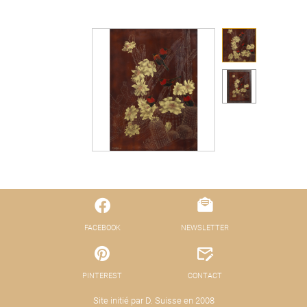
FACEBOOK
NEWSLETTER
PINTEREST
CONTACT
Site initié par D. Suisse en 2008