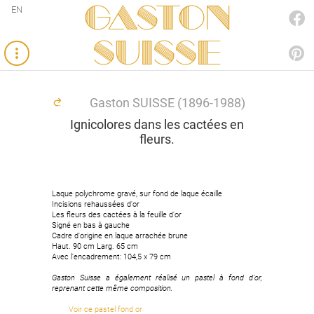
Gaston
EN
FACEBOOK
SUISSE
PINTEREST
Gaston SUISSE (1896-1988)
Ignicolores dans les cactées en
fleurs.
Laque polychrome gravé, sur fond de laque écaille
Incisions rehaussées d'or
Les fleurs des cactées à la feuille d'or
Signé en bas à gauche
Cadre d'origine en laque arrachée brune
Haut. 90 cm Larg. 65 cm
Avec l'encadrement: 104,5 x 79 cm
Gaston Suisse a également réalisé un pastel à fond d'or,
reprenant cette même composition.
Voir ce pastel fond or