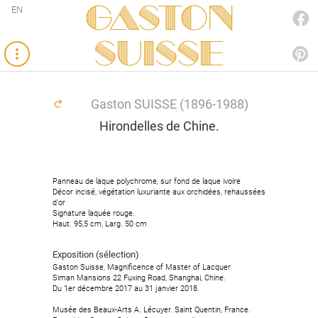
Gaston
EN
FACEBOOK
SUISSE
PINTEREST
Gaston SUISSE (1896-1988)
Hirondelles de Chine.
Panneau de laque polychrome, sur fond de laque ivoire
Décor incisé, végétation luxuriante aux orchidées, rehaussées
d'or
Signature laquée rouge.
Haut. 95,5 cm, Larg. 50 cm
Exposition (sélection)
Gaston Suisse, Magnificence of Master of Lacquer
Siman Mansions 22 Fuxing Road, Shanghai, Chine.
Du 1er décembre 2017 au 31 janvier 2018.
Musée des Beaux-Arts A. Lécuyer. Saint Quentin, France.