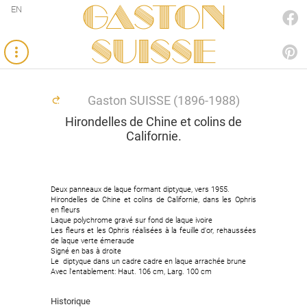
Gaston
EN
FACEBOOK
SUISSE
PINTEREST
Gaston SUISSE (1896-1988)
Hirondelles de Chine et colins de
Californie.
Deux panneaux de laque formant diptyque, vers 1955.
Hirondelles de Chine et colins de Californie, dans les Ophris
en fleurs
Laque polychrome gravé sur fond de laque ivoire
Les fleurs et les Ophris réalisées à la feuille d'or, rehaussées
de laque verte émeraude
Signé en bas à droite
Le diptyque dans un cadre cadre en laque arrachée brune
Avec l'entablement: Haut. 106 cm, Larg. 100 cm
Historique