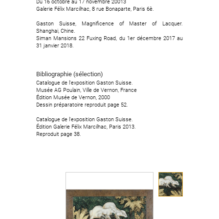
Du 16 octobre au 17 novembre 20013
Du 16 octobre au 17 novembre 20013
Galerie Félix Marcilhac, 8 rue Bonaparte, Paris 6è.
Galerie Félix Marcilhac, 8 rue Bonaparte, Paris 6è.
Gaston Suisse, Magnificence of Master of Lacquer.
Gaston Suisse, Magnificence of Master of Lacquer.
Shanghai, Chine.
Shanghai, Chine.
Siman Mansions 22 Fuxing Road, du 1er décembre 2017 au
Siman Mansions 22 Fuxing Road, du 1er décembre 2017 au
31 janvier 2018.
31 janvier 2018.
Bibliographie (sélection)
Bibliographie (sélection)
Catalogue de l'exposition Gaston Suisse.
Catalogue de l'exposition Gaston Suisse.
Musée AG Poulain, Ville de Vernon, France
Musée AG Poulain, Ville de Vernon, France
Édition Musée de Vernon, 2000
Édition Musée de Vernon, 2000
Dessin préparatoire reproduit page 52.
Dessin préparatoire reproduit page 52.
Catalogue de l'exposition Gaston Suisse.
Catalogue de l'exposition Gaston Suisse.
Édition Galerie Félix Marcilhac, Paris 2013.
Édition Galerie Félix Marcilhac, Paris 2013.
Reproduit page 38.
Reproduit page 38.