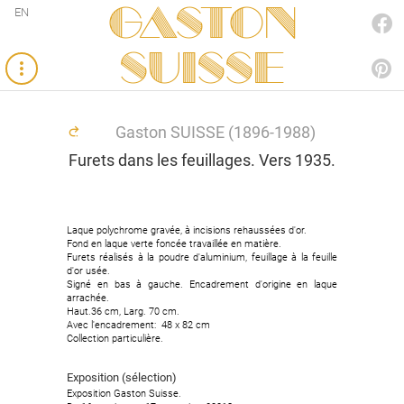
Gaston
EN
FACEBOOK
SUISSE
PINTEREST
Gaston SUISSE (1896-1988)
Furets dans les feuillages. Vers 1935.
Laque polychrome gravée, à incisions rehaussées d'or.
Laque polychrome gravée, à incisions rehaussées d'or.
Fond en laque verte foncée travaillée en matière.
Fond en laque verte foncée travaillée en matière.
Furets réalisés à la poudre d'aluminium, feuillage à la feuille
Furets réalisés à la poudre d'aluminium, feuillage à la feuille
d'or usée.
d'or usée.
Signé en bas à gauche. Encadrement d'origine en laque
Signé en bas à gauche. Encadrement d'origine en laque
arrachée.
arrachée.
Haut.36 cm, Larg. 70 cm.
Haut.36 cm, Larg. 70 cm.
Avec l'encadrement: 48 x 82 cm
Avec l'encadrement: 48 x 82 cm
Collection particulière.
Collection particulière.
Exposition (sélection)
Exposition (sélection)
Exposition Gaston Suisse.
Exposition Gaston Suisse.