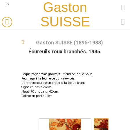
Gaston
EN
FACEBOOK
SUISSE
PINTEREST
Gaston SUISSE (1896-1988)
Écureuils roux branchés. 1935.
Laque polychrome gravée, sur fond de laque ivoire.
Feuillage à la feuille de cuivre oxydée.
L'arbre est sculpté en creux, à la laque brune
Signé en bas à droite.
Haut. 70 cm, Larg. 42 cm.
Collection particulière.