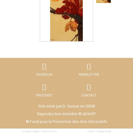
FACEBOOK
NEWSLETTER
PINTEREST
CONTACT
Site initié par D. Suisse en 2008
Reproduction interdite © ADAGP
© Fond pour la Promotion des Arts Décoratifs
Mentions légales - Protection des
Crédits : Xooloop Studio