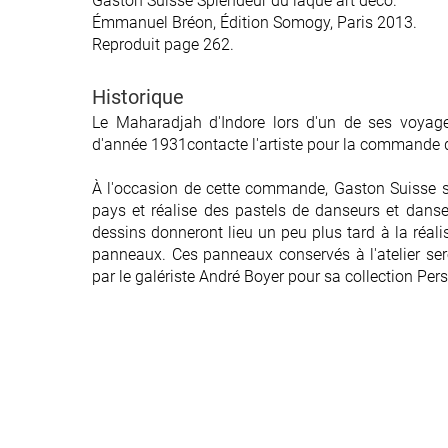
Gaston Suisse Splendeur du laque art déco.
Gaston Suisse Splendeur du laque art déco.
Émmanuel Bréon, Édition Somogy, Paris 2013.
Émmanuel Bréon, Édition Somogy, Paris 2013.
Reproduit page 262.
Reproduit page 262.
Historique
Historique
Le Maharadjah d'Indore lors d'un de ses voyage
Le Maharadjah d'Indore lors d'un de ses voyage
d'année 1931contacte l'artiste pour la commande 
d'année 1931contacte l'artiste pour la commande 
À l'occasion de cette commande, Gaston Suisse 
À l'occasion de cette commande, Gaston Suisse 
pays et réalise des pastels de danseurs et dans
pays et réalise des pastels de danseurs et dans
dessins donneront lieu un peu plus tard à la réali
dessins donneront lieu un peu plus tard à la réali
panneaux. Ces panneaux conservés à l'atelier ser
panneaux. Ces panneaux conservés à l'atelier ser
par le galériste André Boyer pour sa collection Per
par le galériste André Boyer pour sa collection Per