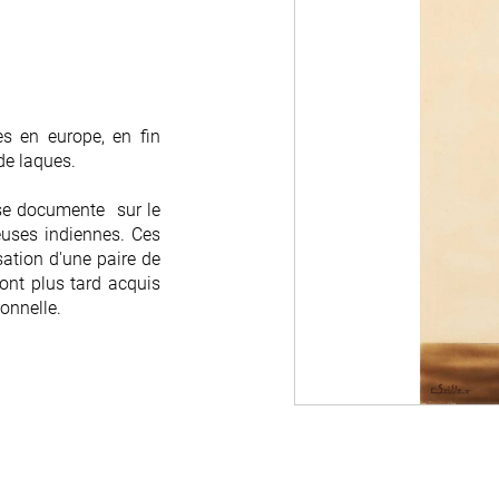
s en europe, en fin
s en europe, en fin
de laques.
de laques.
se documente sur le
se documente sur le
euses indiennes. Ces
euses indiennes. Ces
sation d'une paire de
sation d'une paire de
ont plus tard acquis
ont plus tard acquis
sonnelle.
sonnelle.