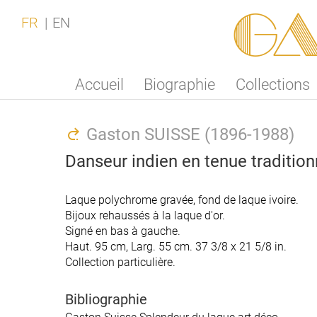
Ga
FR
EN
Accueil
Biographie
Collections
Gaston SUISSE (1896-1988)
Danseur indien en tenue tradition
Laque polychrome gravée, fond de laque ivoire.
Laque polychrome gravée, fond de laque ivoire.
Bijoux rehaussés à la laque d'or.
Bijoux rehaussés à la laque d'or.
Signé en bas à gauche.
Signé en bas à gauche.
Haut. 95 cm, Larg. 55 cm. 37 3/8 x 21 5/8 in.
Haut. 95 cm, Larg. 55 cm. 37 3/8 x 21 5/8 in.
Collection particulière.
Collection particulière.
Bibliographie
Bibliographie