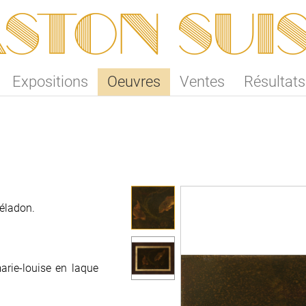
ston SUI
Expositions
Oeuvres
Ventes
Résultats
céladon.
rie-louise en laque