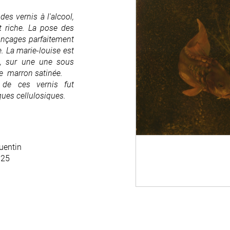
des vernis à l'alcool,
t riche. La pose des
ponçages parfaitement
e. La marie-louise est
in, sur une une sous
e marron satinée.
n de ces vernis fut
ques cellulosiques.
Quentin
025