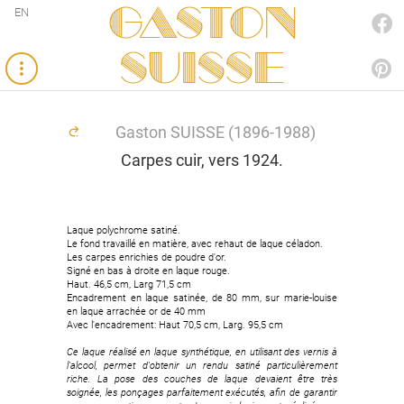
Gaston
EN
FACEBOOK
SUISSE
PINTEREST
Gaston SUISSE (1896-1988)
Carpes cuir, vers 1924.
Laque polychrome satiné.
Laque polychrome satiné.
Le fond travaillé en matière, avec rehaut de laque céladon.
Le fond travaillé en matière, avec rehaut de laque céladon.
Les carpes enrichies de poudre d'or.
Les carpes enrichies de poudre d'or.
Signé en bas à droite en laque rouge.
Signé en bas à droite en laque rouge.
Haut. 46,5 cm, Larg 71,5 cm
Haut. 46,5 cm, Larg 71,5 cm
Encadrement en laque satinée, de 80 mm, sur marie-louise
Encadrement en laque satinée, de 80 mm, sur marie-louise
en laque arrachée or de 40 mm
en laque arrachée or de 40 mm
Avec l'encadrement: Haut 70,5 cm, Larg. 95,5 cm
Avec l'encadrement: Haut 70,5 cm, Larg. 95,5 cm
Ce laque réalisé en laque synthétique, en utilisant des vernis à
Ce laque réalisé en laque synthétique, en utilisant des vernis à
l'alcool, permet d'obtenir un rendu satiné particulièrement
l'alcool, permet d'obtenir un rendu satiné particulièrement
riche. La pose des couches de laque devaient être très
riche. La pose des couches de laque devaient être très
soignée, les ponçages parfaitement exécutés, afin de garantir
soignée, les ponçages parfaitement exécutés, afin de garantir