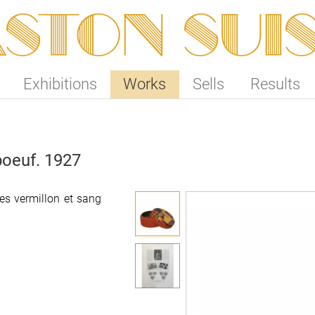
ston SUI
Exhibitions
Works
Sells
Results
boeuf. 1927
es vermillon et sang
es vermillon et sang