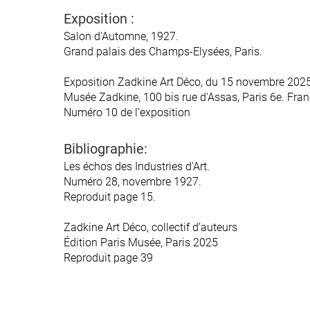
Exposition :
Exposition :
Salon d'Automne, 1927.
Salon d'Automne, 1927.
Grand palais des Champs-Elysées, Paris.
Grand palais des Champs-Elysées, Paris.
Exposition Zadkine Art Déco, du 15 novembre 2025
Exposition Zadkine Art Déco, du 15 novembre 2025
Musée Zadkine, 100 bis rue d'Assas, Paris 6e. Fran
Musée Zadkine, 100 bis rue d'Assas, Paris 6e. Fran
Numéro 10 de l’exposition
Numéro 10 de l’exposition
Bibliographie:
Bibliographie:
Les échos des Industries d'Art.
Les échos des Industries d'Art.
Numéro 28, novembre 1927.
Numéro 28, novembre 1927.
Reproduit page 15.
Reproduit page 15.
Zadkine Art Déco, collectif d’auteurs
Zadkine Art Déco, collectif d’auteurs
Édition Paris Musée, Paris 2025
Édition Paris Musée, Paris 2025
Reproduit page 39
Reproduit page 39