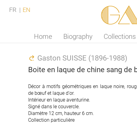
Ga
FR
EN
Home
Biography
Collections
Gaston SUISSE (1896-1988)
Boite en laque de chine sang de 
Décor à motifs géométriques en laque noire, roug
Décor à motifs géométriques en laque noire, roug
de bœuf et laque d'or.
de bœuf et laque d'or.
Intérieur en laque aventurine.
Intérieur en laque aventurine.
Signé dans le couvercle.
Signé dans le couvercle.
Diamètre 12 cm, hauteur 6 cm.
Diamètre 12 cm, hauteur 6 cm.
Collection particulière
Collection particulière