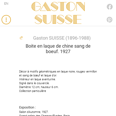
Gaston
EN
FACEBOOK
SUISSE
PINTEREST
Gaston SUISSE (1896-1988)
Boite en laque de chine sang de
boeuf. 1927
Décor à motifs géométriques en laque noire, rouges vermillon
et sang de bœuf et laque d'or.
Intérieur en laque aventurine.
Signé dans le couvercle.
Diamètre 12 cm, hauteur 6 cm.
Collection particulière
Exposition :
Salon d'Automne, 1927.
Grand palais des Champs-Elysées, Paris.