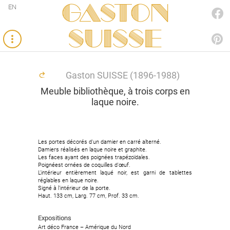
Gaston
EN
FACEBOOK
SUISSE
PINTEREST
Gaston SUISSE (1896-1988)
Meuble bibliothèque, à trois corps en
laque noire.
Les portes décorés d'un damier en carré alterné.
Les portes décorés d'un damier en carré alterné.
Damiers réalisés en laque noire et graphite.
Damiers réalisés en laque noire et graphite.
Les faces ayant des poignées trapézoïdales.
Les faces ayant des poignées trapézoïdales.
Poignéest ornées de coquilles d'œuf.
Poignéest ornées de coquilles d'œuf.
L'intérieur entièrement laqué noir, est garni de tablettes
L'intérieur entièrement laqué noir, est garni de tablettes
réglables en laque noire.
réglables en laque noire.
Signé à l'intérieur de la porte.
Signé à l'intérieur de la porte.
Haut. 133 cm, Larg. 77 cm, Prof. 33 cm.
Haut. 133 cm, Larg. 77 cm, Prof. 33 cm.
Expositions
Expositions
Art déco France – Amérique du Nord
Art déco France – Amérique du Nord