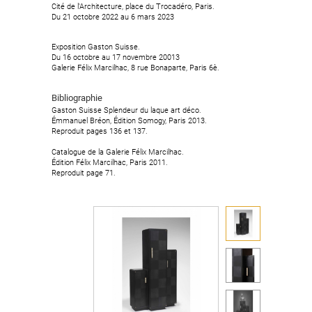
Cité de l'Architecture, place du Trocadéro, Paris.
Cité de l'Architecture, place du Trocadéro, Paris.
Du 21 octobre 2022 au 6 mars 2023
Du 21 octobre 2022 au 6 mars 2023
Exposition Gaston Suisse.
Exposition Gaston Suisse.
Du 16 octobre au 17 novembre 20013
Du 16 octobre au 17 novembre 20013
Galerie Félix Marcilhac, 8 rue Bonaparte, Paris 6è.
Galerie Félix Marcilhac, 8 rue Bonaparte, Paris 6è.
Bibliographie
Bibliographie
Gaston Suisse Splendeur du laque art déco.
Gaston Suisse Splendeur du laque art déco.
Émmanuel Bréon, Édition Somogy, Paris 2013.
Émmanuel Bréon, Édition Somogy, Paris 2013.
Reproduit pages 136 et 137.
Reproduit pages 136 et 137.
Catalogue de la Galerie Félix Marcilhac.
Catalogue de la Galerie Félix Marcilhac.
Édition Félix Marcilhac, Paris 2011.
Édition Félix Marcilhac, Paris 2011.
Reproduit page 71.
Reproduit page 71.