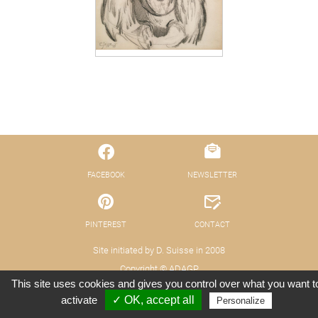
FACEBOOK
NEWSLETTER
PINTEREST
CONTACT
Site initiated by D. Suisse in 2008
Copyright © ADAGP
This site uses cookies and gives you control over what you want t
© Fond pour la Promotion des Arts Décoratifs
activate
✓ OK, accept all
Personalize
Legals - Data Protection (GDPR)
Credits : Xooloop Studio