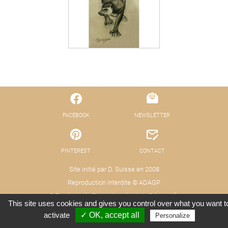
FACEBOOK
NEWSLETTER
PINTEREST
CONTACT
Site initié par D. Suisse en 2008
Reproduction interdite © ADAGP
© Fond pour la Promotion des Arts Décoratifs
This site uses cookies and gives you control over what you want t
Mentions légales - Protection des données
Crédits : Xooloop Studio
activate
✓ OK, accept all
Personalize
(RGPD)