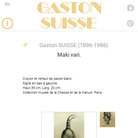
Gaston
EN
FACEBOOK
SUISSE
PINTEREST
Gaston SUISSE (1896-1988)
Maki vari.
Crayon et rehaut de pastel blanc.
Crayon et rehaut de pastel blanc.
Signé en bas à gauche.
Signé en bas à gauche.
Haut.39 cm, Larg. 25 cm.
Haut.39 cm, Larg. 25 cm.
Collection musée de la Chasse et de la Nature. Paris.
Collection musée de la Chasse et de la Nature. Paris.