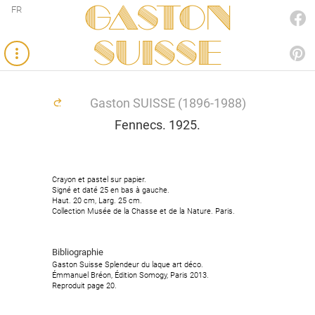
Gaston
FR
FACEBOOK
SUISSE
PINTEREST
Gaston SUISSE (1896-1988)
Fennecs. 1925.
Crayon et pastel sur papier.
Crayon et pastel sur papier.
Signé et daté 25 en bas à gauche.
Signé et daté 25 en bas à gauche.
Haut. 20 cm, Larg. 25 cm.
Haut. 20 cm, Larg. 25 cm.
Collection Musée de la Chasse et de la Nature. Paris.
Collection Musée de la Chasse et de la Nature. Paris.
Bibliographie
Bibliographie
Gaston Suisse Splendeur du laque art déco.
Gaston Suisse Splendeur du laque art déco.
Émmanuel Bréon, Édition Somogy, Paris 2013.
Émmanuel Bréon, Édition Somogy, Paris 2013.
Reproduit page 20.
Reproduit page 20.