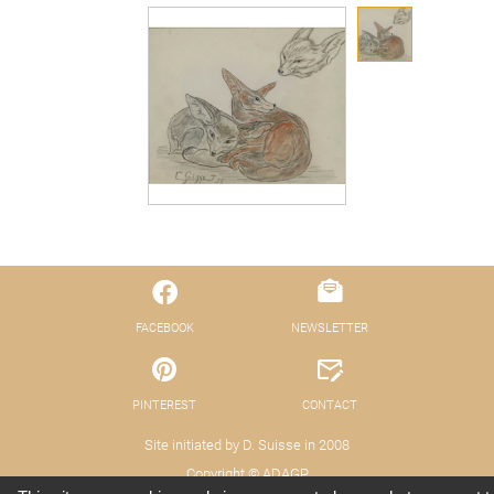
FACEBOOK
NEWSLETTER
PINTEREST
CONTACT
Site initiated by D. Suisse in 2008
Copyright © ADAGP