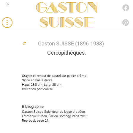
Gaston
EN
FACEBOOK
SUISSE
PINTEREST
Gaston SUISSE (1896-1988)
Cercopithèques.
Crayon et rehaut de pastel sur papier crème.
Signé en bas à droite.
Haut. 28,8 cm, Larg. 28 cm.
Collection particulière
Bibliographie
Gaston Suisse Splendeur du laque art déco.
Émmanuel Bréon, Édition Somogy, Paris 2013.
Reproduit page 21.