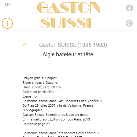
Gaston
EN
FACEBOOK
SUISSE
PINTEREST
Gaston SUISSE (1896-1988)
Aigle bateleur et tête.
Crayon gras sur papier.
Crayon gras sur papier.
Signé en bas à Gauche.
Signé en bas à Gauche.
Haut. 28 cm, Larg. 30 cm.
Haut. 28 cm, Larg. 30 cm.
Collection particulière.
Collection particulière.
Exposition
Exposition
Le monde animal dans L'Art Décoratifs des Années 30.
Le monde animal dans L'Art Décoratifs des Années 30.
Du 7 au 29 juillet 2007, ville de Valbonne. France.
Du 7 au 29 juillet 2007, ville de Valbonne. France.
Bibliographie
Bibliographie
Gaston Suisse Splendeur du laque art déco.
Gaston Suisse Splendeur du laque art déco.
Émmanuel Bréon, Édition Somogy, Paris 2013.
Émmanuel Bréon, Édition Somogy, Paris 2013.
Reproduit page 27.
Reproduit page 27.
Le monde animal dans l'art décoratif des années 30.
Le monde animal dans l'art décoratif des années 30.