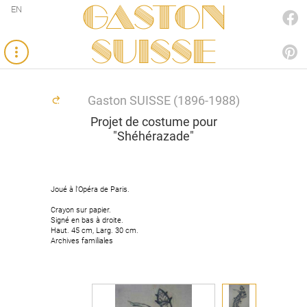
Gaston
EN
FACEBOOK
SUISSE
PINTEREST
Gaston SUISSE (1896-1988)
Projet de costume pour
"Shéhérazade"
Joué à l'Opéra de Paris.
Crayon sur papier.
Signé en bas à droite.
Haut. 45 cm, Larg. 30 cm.
Archives familiales