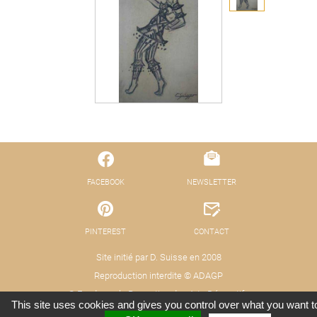
FACEBOOK
NEWSLETTER
PINTEREST
CONTACT
Site initié par D. Suisse en 2008
Reproduction interdite © ADAGP
© Fond pour la Promotion des Arts Décoratifs
This site uses cookies and gives you control over what you want t