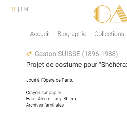
Ga
FR
EN
Accueil
Biographie
Collections
Gaston SUISSE (1896-1988)
Projet de costume pour "Shéhéra
Joué à l'Opéra de Paris.
Joué à l'Opéra de Paris.
Crayon sur papier.
Crayon sur papier.
Haut. 45 cm, Larg. 30 cm.
Haut. 45 cm, Larg. 30 cm.
Archives familiales
Archives familiales