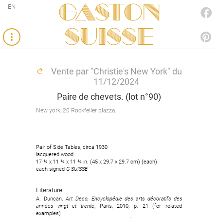
Gaston
EN
FACEBOOK
SUISSE
PINTEREST
Vente par "Christie's New York" du
11/12/2024
Paire de chevets. (lot n°90)
New york, 20 Rockfeller plazza.
Pair of Side Tables, circa 1930
lacquered wood
17 ¾ x 11 ¾ x 11 ¾ in. (45 x 29.7 x 29.7 cm) (each)
each signed
G SUISSE
Literature
A. Duncan,
Art Deco, Encyclopédie des arts décoratifs des
années vingt et trente
, Paris, 2010, p. 21 (for related
examples)