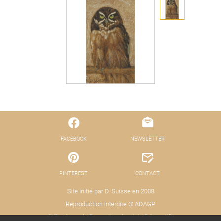
FACEBOOK
NEWSLETTER
PINTEREST
CONTACT
Site initié par D. Suisse en 2008
Reproduction interdite © ADAGP
© Fond pour la Promotion des Arts Décoratifs