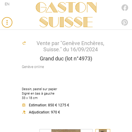
Gaston
EN
FACEBOOK
SUISSE
PINTEREST
Vente par "Genève Enchères,
Suisse." du 16/09/2024
Grand duc (lot n°4973)
Genève online
Dessin, pastel sur papier
Signé en bas à gauche
33 x 18 cm
Estimation: 850 € 1275 €
Adjudication: 970 €