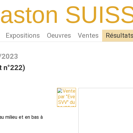
aston SUIS
Expositions
Oeuvres
Ventes
Résultat
5/2023
t n°222)
u milieu et en bas à