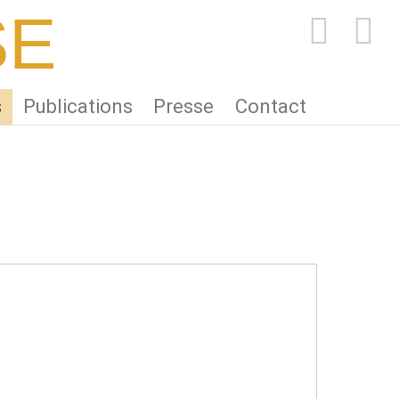
SE
FACEBOOK
PINTEREST
s
Publications
Presse
Contact