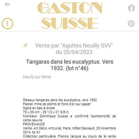
Gaston
EN
FACEBOOK
SUISSE
PINTEREST
Vente par "Aguttes Neuilly SVV"
du 20/04/2023
Tangaras dans les eucalyptus. Vers
1932. (lot n°46)
Neuilly sur Seine
Oiseaux tangaras dans les eucalyptus, vers 1932
Pastel, mine de plomb et fond d'or sur papier
Signé en bas à droite
75 x 55 cm - 29 1/2 x 21 5/8 in.
Monsieur Dominique Suisse a confirmé l'authenticité de
cette oeuvre.
PROVENANCE
Vente, Art Déco, Artcurial, Paris, Hôtel Dassault, 25 novembre
2014, lot 61
Collection particulière, France (acquis au cours de la vente